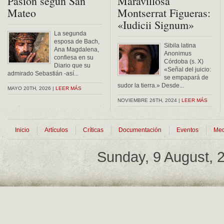
Pasión según San
Maravillosa
Mateo
Montserrat Figueras:
«Iudicii Signum»
La segunda
esposa de Bach,
Sibila latina
Ana Magdalena,
Anonimus
confiesa en su
Córdoba (s. X)
Diario que su
«Señal del juicio:
admirado Sebastián -así...
se empapará de
sudor la tierra.» Desde...
MAYO 20TH, 2026 |
LEER MÁS
NOVIEMBRE 26TH, 2024 |
LEER MÁS
Inicio
Artículos
Críticas
Documentación
Eventos
Med
Sunday, 9 August,