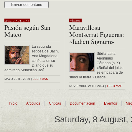
Alternative:
AUDIO
NOTICIAS
VÍDEOS
Pasión según San
Maravillosa
Mateo
Montserrat Figueras:
«Iudicii Signum»
La segunda
esposa de Bach,
Sibila latina
Ana Magdalena,
Anonimus
confiesa en su
Córdoba (s. X)
Diario que su
«Señal del juicio:
admirado Sebastián -así...
se empapará de
sudor la tierra.» Desde...
MAYO 20TH, 2026 |
LEER MÁS
NOVIEMBRE 26TH, 2024 |
LEER MÁS
Inicio
Artículos
Críticas
Documentación
Eventos
Med
Saturday, 8 August,