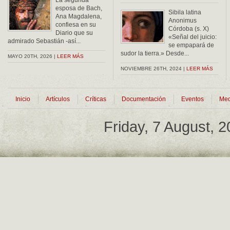
La segunda
esposa de Bach,
Sibila latina
Ana Magdalena,
Anonimus
confiesa en su
Córdoba (s. X)
Diario que su
«Señal del juicio:
admirado Sebastián -así...
se empapará de
sudor la tierra.» Desde...
MAYO 20TH, 2026 |
LEER MÁS
NOVIEMBRE 26TH, 2024 |
LEER MÁS
Inicio
Artículos
Críticas
Documentación
Eventos
Med
Friday, 7 August, 