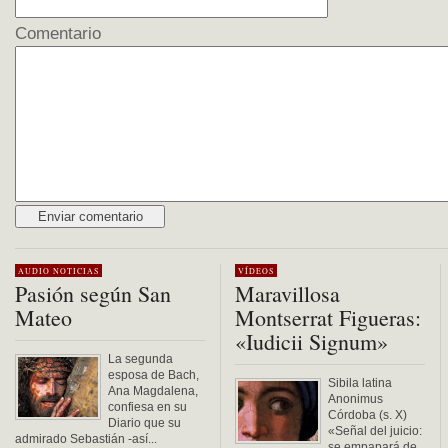
Comentario
Alternative:
AUDIO
NOTICIAS
VÍDEOS
Pasión según San
Maravillosa
Mateo
Montserrat Figueras:
«Iudicii Signum»
La segunda
esposa de Bach,
Sibila latina
Ana Magdalena,
Anonimus
confiesa en su
Córdoba (s. X)
Diario que su
«Señal del juicio:
admirado Sebastián -así...
se empapará de