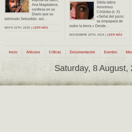
esposa de Bach,
Sibila latina
Ana Magdalena,
Anonimus
confiesa en su
Córdoba (s. X)
Diario que su
«Señal del juicio:
admirado Sebastián -así...
se empapará de
sudor la tierra.» Desde...
MAYO 20TH, 2026 |
LEER MÁS
NOVIEMBRE 26TH, 2024 |
LEER MÁS
Inicio
Artículos
Críticas
Documentación
Eventos
Med
Saturday, 8 August,