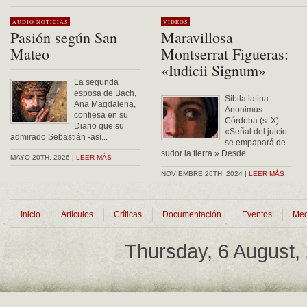
Alternative:
AUDIO
NOTICIAS
VÍDEOS
Pasión según San
Maravillosa
Mateo
Montserrat Figueras:
«Iudicii Signum»
La segunda
esposa de Bach,
Sibila latina
Ana Magdalena,
Anonimus
confiesa en su
Córdoba (s. X)
Diario que su
«Señal del juicio:
admirado Sebastián -así...
se empapará de
sudor la tierra.» Desde...
MAYO 20TH, 2026 |
LEER MÁS
NOVIEMBRE 26TH, 2024 |
LEER MÁS
Inicio
Artículos
Críticas
Documentación
Eventos
Med
Thursday, 6 August