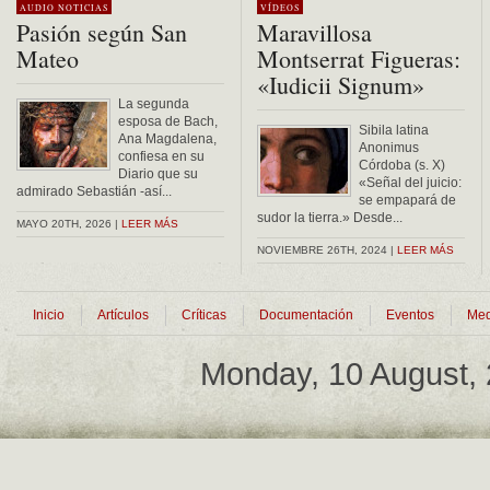
AUDIO
NOTICIAS
VÍDEOS
Pasión según San
Maravillosa
Mateo
Montserrat Figueras:
«Iudicii Signum»
La segunda
esposa de Bach,
Sibila latina
Ana Magdalena,
Anonimus
confiesa en su
Córdoba (s. X)
Diario que su
«Señal del juicio:
admirado Sebastián -así...
se empapará de
sudor la tierra.» Desde...
MAYO 20TH, 2026 |
LEER MÁS
NOVIEMBRE 26TH, 2024 |
LEER MÁS
Inicio
Artículos
Críticas
Documentación
Eventos
Med
Monday, 10 August,