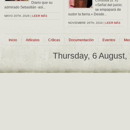
Córdoba (s. X)
Diario que su
«Señal del juicio:
admirado Sebastián -así...
se empapará de
sudor la tierra.» Desde...
MAYO 20TH, 2026 |
LEER MÁS
NOVIEMBRE 26TH, 2024 |
LEER MÁS
Inicio
Artículos
Críticas
Documentación
Eventos
Med
Thursday, 6 August