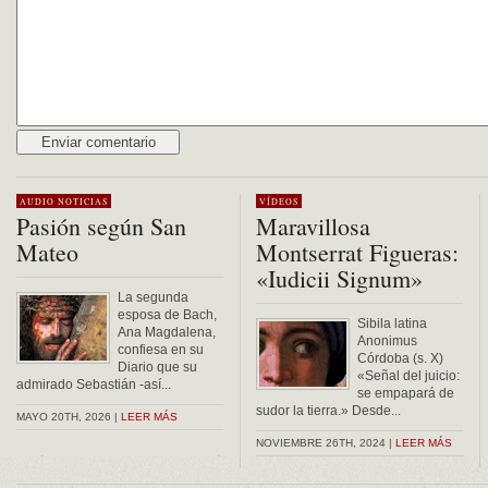
Alternative:
AUDIO
NOTICIAS
VÍDEOS
Pasión según San
Maravillosa
Mateo
Montserrat Figueras:
«Iudicii Signum»
La segunda
esposa de Bach,
Sibila latina
Ana Magdalena,
Anonimus
confiesa en su
Córdoba (s. X)
Diario que su
«Señal del juicio:
admirado Sebastián -así...
se empapará de
sudor la tierra.» Desde...
MAYO 20TH, 2026 |
LEER MÁS
NOVIEMBRE 26TH, 2024 |
LEER MÁS