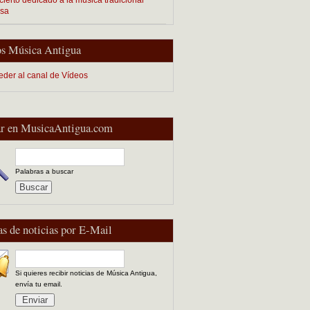
esa
s Música Antigua
eder al canal de Vídeos
r en MusicaAntigua.com
Palabras a buscar
as de noticias por E-Mail
Si quieres recibir noticias de Música Antigua,
envía tu email.