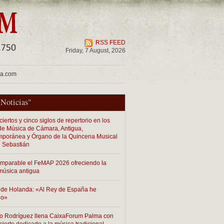
RSS FEED
Friday, 7 August, 2026
ua.com
"
Noticias
"
iertos y cinco siglos de repertorio en los
 de Música de Cámara, Antigua,
poránea y Órgano de la Quincena Musical
 Sebastián
imparable el FeMAP 2026 ofreciendo la
música antigua
de Holanda: «Al Rey de España he
do»
o Rodríguez llena CaixaForum Palma con
cierto dedicado a la música tradicional