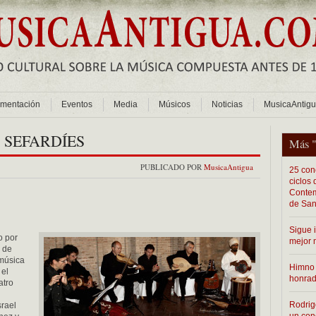
mentación
Eventos
Media
Músicos
Noticias
MusicaAntig
 SEFARDÍES
Más 
PUBLICADO POR
MusicaAntigua
25 conc
ciclos
Contem
de San
Sigue 
o por
mejor 
s de
 música
Himno 
 el
honra
atro
Rodrig
srael
un con