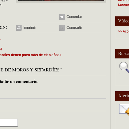
ínez y
japon
XI
Comentar
Vídeo
as:
Imprimir
Compartir
>> Acc
.
l
Busca
ardíes tienen poco más de cien años»
ANCE DE MOROS Y SEFARDÍES”
adir un comentario.
Alert