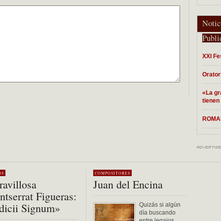
Notic
Publi
XXI Fe
Orator
«La gr
tienen
ROMAN
OS
COMPOSITORES
avillosa
Juan del Encina
tserrat Figueras:
dicii Signum»
Quizás si algún
día buscando
entre legajos