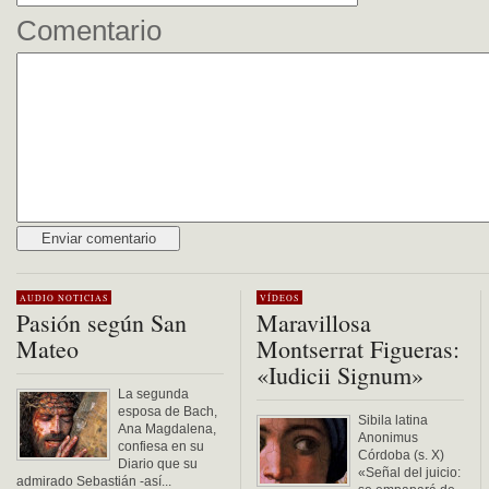
Comentario
Alternative:
AUDIO
NOTICIAS
VÍDEOS
Pasión según San
Maravillosa
Mateo
Montserrat Figueras:
«Iudicii Signum»
La segunda
esposa de Bach,
Sibila latina
Ana Magdalena,
Anonimus
confiesa en su
Córdoba (s. X)
Diario que su
«Señal del juicio:
admirado Sebastián -así...