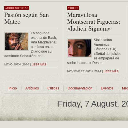
Alternative:
AUDIO
NOTICIAS
VÍDEOS
Pasión según San
Maravillosa
Mateo
Montserrat Figueras:
«Iudicii Signum»
La segunda
esposa de Bach,
Sibila latina
Ana Magdalena,
Anonimus
confiesa en su
Córdoba (s. X)
Diario que su
«Señal del juicio:
admirado Sebastián -así...
se empapará de
sudor la tierra.» Desde...
MAYO 20TH, 2026 |
LEER MÁS
NOVIEMBRE 26TH, 2024 |
LEER MÁS
Inicio
Artículos
Críticas
Documentación
Eventos
Med
Friday, 7 August, 