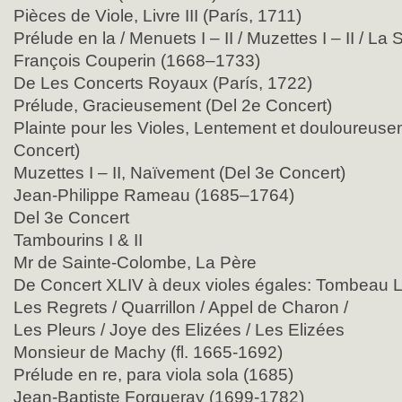
Pièces de Viole, Livre III (París, 1711)
Prélude en la / Menuets I – II / Muzettes I – II / La 
François Couperin (1668–1733)
De Les Concerts Royaux (París, 1722)
Prélude, Gracieusement (Del 2e Concert)
Plainte pour les Violes, Lentement et douloureus
Concert)
Muzettes I – II, Naïvement (Del 3e Concert)
Jean-Philippe Rameau (1685–1764)
Del 3e Concert
Tambourins I & II
Mr de Sainte-Colombe, La Père
De Concert XLIV à deux violes égales: Tombeau 
Les Regrets / Quarrillon / Appel de Charon /
Les Pleurs / Joye des Elizées / Les Elizées
Monsieur de Machy (fl. 1665-1692)
Prélude en re, para viola sola (1685)
Jean-Baptiste Forqueray (1699-1782)