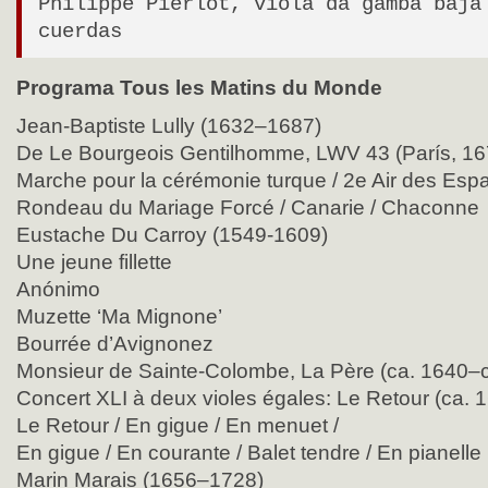
Philippe Pierlot, viola da gamba baja
cuerdas
Programa Tous les Matins du Monde
Jean-Baptiste Lully (1632–1687)
De Le Bourgeois Gentilhomme, LWV 43 (París, 16
Marche pour la cérémonie turque / 2e Air des Espa
Rondeau du Mariage Forcé / Canarie / Chaconne
Eustache Du Carroy (1549-1609)
Une jeune fillette
Anónimo
Muzette ‘Ma Mignone’
Bourrée d’Avignonez
Monsieur de Sainte-Colombe, La Père (ca. 1640–
Concert XLI à deux violes égales: Le Retour (ca. 
Le Retour / En gigue / En menuet /
En gigue / En courante / Balet tendre / En pianelle
Marin Marais (1656–1728)