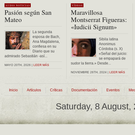
AUDIO
NOTICIAS
VÍDEOS
Pasión según San
Maravillosa
Mateo
Montserrat Figueras:
«Iudicii Signum»
La segunda
esposa de Bach,
Sibila latina
Ana Magdalena,
Anonimus
confiesa en su
Córdoba (s. X)
Diario que su
«Señal del juicio:
admirado Sebastián -así...
se empapará de
sudor la tierra.» Desde...
MAYO 20TH, 2026 |
LEER MÁS
NOVIEMBRE 26TH, 2024 |
LEER MÁS
Inicio
Artículos
Críticas
Documentación
Eventos
Med
Saturday, 8 August,