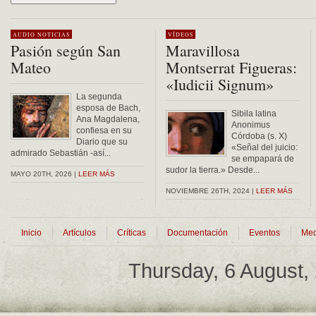
Alternative:
AUDIO
NOTICIAS
VÍDEOS
Pasión según San
Maravillosa
Mateo
Montserrat Figueras:
«Iudicii Signum»
La segunda
esposa de Bach,
Sibila latina
Ana Magdalena,
Anonimus
confiesa en su
Córdoba (s. X)
Diario que su
«Señal del juicio:
admirado Sebastián -así...
se empapará de
sudor la tierra.» Desde...
MAYO 20TH, 2026 |
LEER MÁS
NOVIEMBRE 26TH, 2024 |
LEER MÁS
Inicio
Artículos
Críticas
Documentación
Eventos
Med
Thursday, 6 August