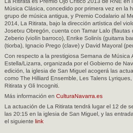
La Ritirata es Premio Ojo Crítico 2013 de RNE en 
Música Clásica, concedido por primera vez en la h
grupo de música antigua, y Premio Codalario al M
2014, La Ritirata, bajo la dirección artística del vi
Josetxu Obregón, cuenta con Tamar Lalo (flautas d
Zeberio (violín barroco), Enrike Solinís (guitarra b
(tiorba), Ignacio Prego (clave) y David Mayoral (pe
Con respecto a la prestigiosa Semana de Música 
Estella/Lizarra, organizada por el Gobierno de Nav
edición, la iglesia de San Miguel acogerá las act
como The Hilliard Ensemble, Les Talens Lyriques,
Ritirata y Gli Incogniti.
Más información en
CulturaNavarra.es
La actuación de La Ritirata tendrá lugar el 12 de 
las 20:15 en la iglesia de San Miguel, y las entrad
el siguiente
link