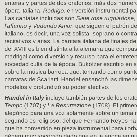
enteras y partes de dos oratorios, más dos númer
ópera italiana,
Rodrigo
, en versión instrumental p
Las cantatas incluidas son
Siete rose ruggiadose,
l’affanno
y
Vedendo Amor
, que siguen el patrón d
italiano, es decir, una voz solista -soprano o contra
recitativos y arias. La cantata italiana de finales del
del XVIII es bien distinta a la alemana que compus
madrigal como diversión y recurso para el entreten
sociedad culta de la época. Bukofzer escribió en s
sobre la música barroca que, tomando como punto 
cantatas de Scarlatti, Handel ensanchó las dimen
modelos y profundizó su poder afectivo.
Handel in Italy
incluye también partes de los orat
Tempo
(1707) y
La Resurrezione
(1708). El primer
alegórico para una voz solamente sobre un tema m
segundo es religioso, del que Fernando Reyes ha e
que ha convertido en pieza instrumental para tiorb
género muy socorrido dado que en la época en q