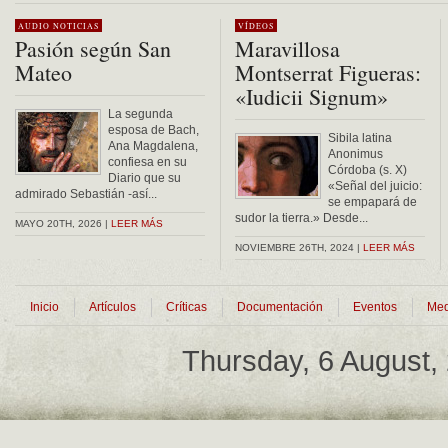
AUDIO
NOTICIAS
VÍDEOS
Pasión según San
Maravillosa
Mateo
Montserrat Figueras:
«Iudicii Signum»
La segunda
esposa de Bach,
Sibila latina
Ana Magdalena,
Anonimus
confiesa en su
Córdoba (s. X)
Diario que su
«Señal del juicio:
admirado Sebastián -así...
se empapará de
sudor la tierra.» Desde...
MAYO 20TH, 2026 |
LEER MÁS
NOVIEMBRE 26TH, 2024 |
LEER MÁS
Inicio
Artículos
Críticas
Documentación
Eventos
Med
Thursday, 6 August