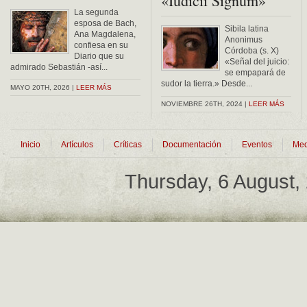
«Iudicii Signum»
La segunda
esposa de Bach,
Sibila latina
Ana Magdalena,
Anonimus
confiesa en su
Córdoba (s. X)
Diario que su
«Señal del juicio:
admirado Sebastián -así...
se empapará de
sudor la tierra.» Desde...
MAYO 20TH, 2026 |
LEER MÁS
NOVIEMBRE 26TH, 2024 |
LEER MÁS
Inicio
Artículos
Críticas
Documentación
Eventos
Med
Thursday, 6 August