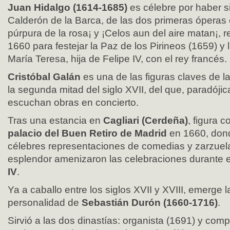
Juan Hidalgo (1614-1685)
es célebre por haber si
Calderón de la Barca, de las dos primeras óperas
púrpura de la rosa¡ y ¡Celos aun del aire matan¡,
1660 para festejar la Paz de los Pirineos (1659) y 
María Teresa, hija de Felipe IV, con el rey francés.
Cristóbal Galán
es una de las figuras claves de 
la segunda mitad del siglo XVII, del que, paradój
escuchan obras en concierto.
Tras una estancia en
Cagliari (Cerdeña)
, figura 
palacio del Buen Retiro de Madrid
en 1660, dond
célebres representaciones de comedias y zarzuel
esplendor amenizaron las celebraciones durante e
IV
.
Ya a caballo entre los siglos XVII y XVIII, emerge la 
personalidad de
Sebastián Durón (1660-1716)
.
Sirvió a las dos dinastías: organista (1691) y comp