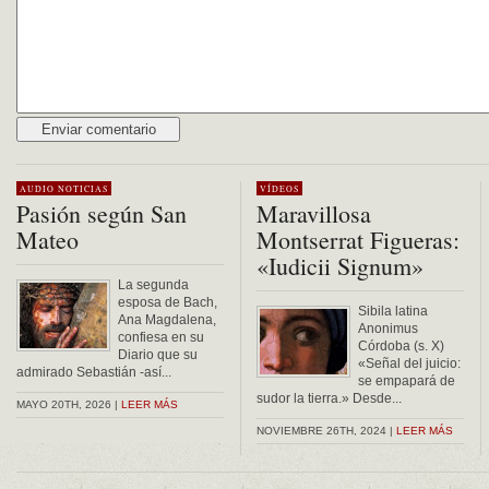
Alternative:
AUDIO
NOTICIAS
VÍDEOS
Pasión según San
Maravillosa
Mateo
Montserrat Figueras:
«Iudicii Signum»
La segunda
esposa de Bach,
Sibila latina
Ana Magdalena,
Anonimus
confiesa en su
Córdoba (s. X)
Diario que su
«Señal del juicio:
admirado Sebastián -así...
se empapará de
sudor la tierra.» Desde...
MAYO 20TH, 2026 |
LEER MÁS
NOVIEMBRE 26TH, 2024 |
LEER MÁS