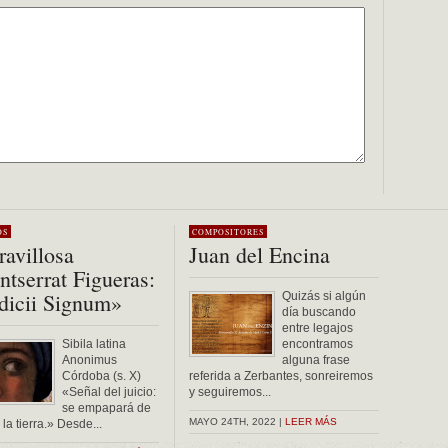
OS
COMPOSITORES
avillosa
Juan del Encina
tserrat Figueras:
dicii Signum»
Quizás si algún
día buscando
entre legajos
Sibila latina
encontramos
Anonimus
alguna frase
Córdoba (s. X)
referida a Zerbantes, sonreiremos
«Señal del juicio:
y seguiremos...
se empapará de
MAYO 24TH, 2022 |
LEER MÁS
la tierra.» Desde...