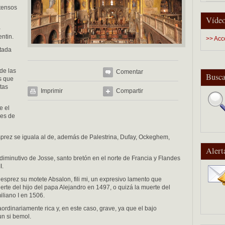
tensos
Vídeo
-
ntin.
>> Acc
itada
 de las
Comentar
Busca
s que
tas
Imprimir
Compartir
e el
des de
prez se iguala al de, además de Palestrina, Dufay, Ockeghem,
Alert
iminutivo de Josse, santo bretón en el norte de Francia y Flandes
I.
Desprez su motete Absalon, fili mi, un expresivo lamento que
te del hijo del papa Alejandro en 1497, o quizá la muerte del
liano I en 1506.
aordinariamente rica y, en este caso, grave, ya que el bajo
n si bemol.