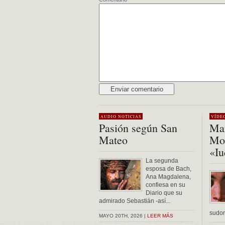
Alternative:
AUDIO
NOTICIAS
VÍDE
Pasión según San
Mar
Mateo
Mon
«Iu
La segunda
esposa de Bach,
Ana Magdalena,
confiesa en su
Diario que su
admirado Sebastián -así...
sudor 
MAYO 20TH, 2026 |
LEER MÁS