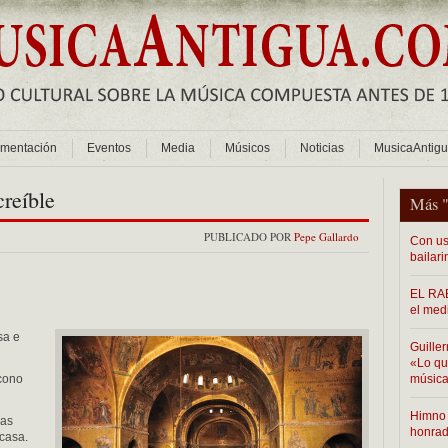
mentación
Eventos
Media
Músicos
Noticias
MusicaAntig
creíble
Más 
PUBLICADO POR
Pepe Gallardo
Con us
bailari
EL RAB
el med
sa e
Guiller
«Lo que
cono
música
Himno 
ras
honra
casa.