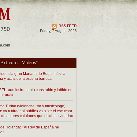
RSS FEED
Friday, 7 August, 2026
ua.com
"
Artículos
,
Vídeos
"
tedes la gran Mariana de Borja, música,
na y actriz de la escena barroca
EL: «un instrumento construido y tañido en
io rural»
mo Turina (violonchelista y musicólogo):
 va a atraer al público va a ser el escuchar
 de autores catalanes que estaba olvidada»
de Holanda: «Al Rey de España he
do»