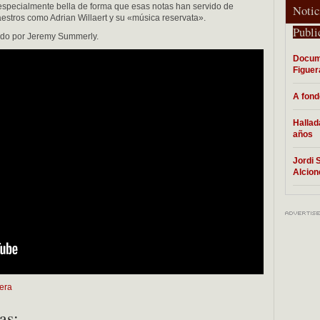
 especialmente bella de forma que esas notas han servido de
Notic
stros como Adrian Willaert y su «música reservata».
Publi
gido por Jeremy Summerly.
Docume
Figuer
A fon
Hallad
años
Jordi 
Alcion
era
as: