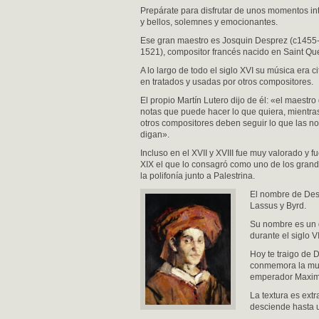
Prepárate para disfrutar de unos momentos in
y bellos, solemnes y emocionantes.
Ese gran maestro es Josquin Desprez (c1455
1521), compositor francés nacido en Saint Que
A lo largo de todo el siglo XVI su música era c
en tratados y usadas por otros compositores.
El propio Martín Lutero dijo de él: «el maestro
notas que puede hacer lo que quiera, mientra
otros compositores deben seguir lo que las no
digan».
Incluso en el XVII y XVIII fue muy valorado y fu
XIX el que lo consagró como uno de los gran
la polifonía junto a Palestrina.
El nombre de Des
Lassus y Byrd.
Su nombre es un d
durante el siglo VI
Hoy te traigo de 
conmemora la muer
emperador Maximi
La textura es extr
desciende hasta u