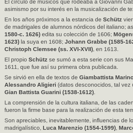
El círculo de músicos que rodeaba a Giovanni Gab
asimismo por su interés en la musicalización de te
En los años próximos a la estancia de
Schütz
vier
de madrigales de alumnos nórdicos del italiano; as
1580-c. 1626)
edita su colección de 1606;
Mögens
1623)
la suya en 1608;
Johann Grabbe (1585-16
Christoph Clemsee (ss. XVI-XVII)
, en 1613.
El propio
Schütz
se sumó a esta serie con sus Mad
1611, que fue así su primera obra publicada.
Se sirvió en ella de textos de
Giambattista Marino
Alessandro Aligieri
(datos desconocidos, tal vez
Gian Battista Guarini (1538-1612)
.
La comprensión de la cultura italiana, de las cade
fueron la firme base para la realización de esta t
Son apreciables, inevitablemente, influencias de 
madrigalístico,
Luca Marenzio (1554-1599)
,
Marco