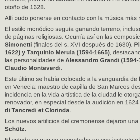
otoño de 1628.
Allí pudo ponerse en contacto con la música más r
El estilo monódico seguía ganando terreno, inclu
de páginas religiosas. Ocurría así en las composi
Simonetti
(finales del s. XVI-después de 1630),
Pi
1622) y Tarquinio Merula (1594-1665)
, destacan
las personalidades de
Alessandro Grandi (1594-
Claudio Monteverdi
.
Este último se había colocado a la vanguardia de 
en Venecia; maestro de capilla de San Marcos de
incidencia en la vida artística de la ciudad le otor
renovador, en especial desde la audición en 162
di Tancredi et Clorinda
.
Los nuevos artificios del cremonense dejaron una
Schütz
.
El estado en que se encontraba en ese instante el