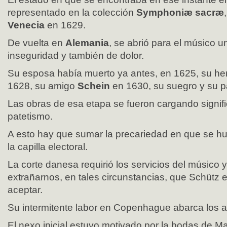
representado en la colección
Symphoniæ sacræ
Venecia
en 1629.
De vuelta en
Alemania
, se abrió para el músico u
inseguridad y también de dolor.
Su esposa había muerto ya antes, en 1625, su 
1628, su amigo
Schein
en 1630, su suegro y su 
Las obras de esa etapa se fueron cargando signif
patetismo.
A esto hay que sumar la precariedad en que se 
la capilla electoral.
La corte danesa requirió los servicios del músico 
extrañarnos, en tales circunstancias, que Schütz e
aceptar.
Su intermitente labor en Copenhague abarca los 
El nexo inicial estuvo motivado por la bodas de M