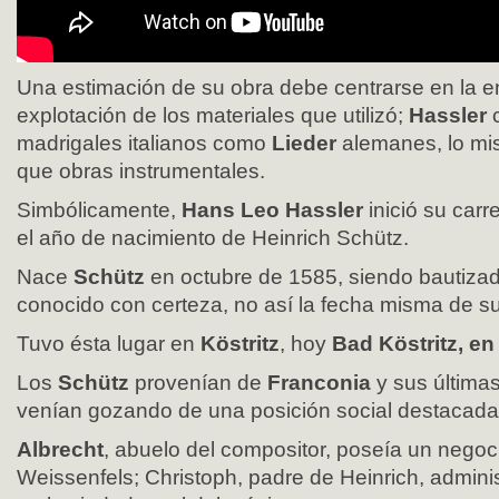
Una estimación de su obra debe centrarse en la 
explotación de los materiales que utilizó;
Hassler
madrigales italianos como
Lieder
alemanes, lo mi
que obras instrumentales.
Simbólicamente,
Hans Leo Hassler
inició su carr
el año de nacimiento de Heinrich Schütz.
Nace
Schütz
en octubre de 1585, siendo bautizado
conocido con certeza, no así la fecha misma de s
Tuvo ésta lugar en
Köstritz
, hoy
Bad Köstritz, en
Los
Schütz
provenían de
Franconia
y sus última
venían gozando de una posición social destacada
Albrecht
, abuelo del compositor, poseía un negoc
Weissenfels; Christoph, padre de Heinrich, admin