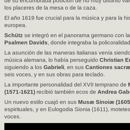
de su encumbrada posición de no muy distinto valor
los placeres de la mesa o de la caza.
El año 1619 fue crucial para la música y para la hi
europea.
Schütz
se integró en el panorama germano con la
Psalmen Davids
, donde integraba la policoralidad 
La asunción de las maneras italianas venía siend
música alemana, lo había perseguido
Christian E
siguiendo a los
Gabrieli
, en sus
Cantiones sacræ
seis voces, y en sus obras para teclado.
La importante personalidad del XVII temprano de
(1571-1621)
recibió también ecos de
Andrea Gabr
Un nuevo estilo cuajó en sus
Musæ Sinoiæ (1605
espirituales, y en Eulogodia Sionia (1611), motet
voces.