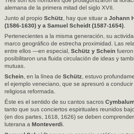
Tres son los nombres que protagonizaron la florac
alemana de la primera mitad del siglo XVII.
Junto al propio
Schütz
, hay que situar a
Johann 
(1586-1630) y a Samuel Scheidt (1587-1654)
.
Pertenecientes a la misma generación, su activida
marco geográfico de estrecha proximidad. Las rel
entre ellos —en especial,
Schütz y Schein
fueron
posibilitaron una fluida circulación de ideas y tamb
mutuas.
Schein
, en la línea de
Schütz
, estuvo profundam
el ejemplo veneciano, que se apresuró a conducir 
religiosa reformada.
Éste es el sentido de su cantos sacros
Cymbalum 
tanto que sus conciertos espirituales reunidos bajo
(en dos partes, 1618, 1626) se deben comprende
luterana a
Monteverdi
.