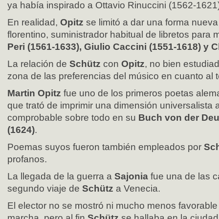
ya había inspirado a Ottavio Rinuccini (1562-1621)
En realidad,
Opitz
se limitó a dar una forma nueva 
florentino, suministrador habitual de libretos par
Peri (1561-1633), Giulio Caccini (1551-1618) y 
La relación de
Schütz
con
Opitz
, no bien estudiad
zona de las preferencias del músico en cuanto al t
Martin Opitz
fue uno de los primeros poetas alema
que trató de imprimir una dimensión universalista 
comprobable sobre todo en su
Buch von der Deu
(1624)
.
Poemas suyos fueron también empleados por
Sc
profanos.
La llegada de la guerra a
Sajonia
fue una de las c
segundo viaje de
Schütz
a Venecia.
El elector no se mostró ni mucho menos favorable a 
marcha, pero al fin
Schütz
se hallaba en la ciudad