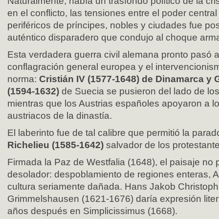
Naturalmente, había un trasfondo político de la c
en el conflicto, las tensiones entre el poder centra
periféricos de príncipes, nobles y ciudades fue po
auténtico disparadero que condujo al choque arm
Esta verdadera guerra civil alemana pronto pasó 
conflagración general europea y el intervencionis
norma:
Cristián IV (1577-1648) de Dinamarca y 
(1594-1632)
de Suecia se pusieron del lado de los
mientras que los Austrias españoles apoyaron a 
austriacos de la dinastía.
El laberinto fue de tal calibre que permitió la para
Richelieu (1585-1642)
salvador de los protestant
Firmada la Paz de Westfalia (1648), el paisaje no
desolador: despoblamiento de regiones enteras, 
cultura seriamente dañada. Hans Jakob Christoph
Grimmelshausen (1621-1676) daría expresión liter
años después en Simplicissimus (1668).