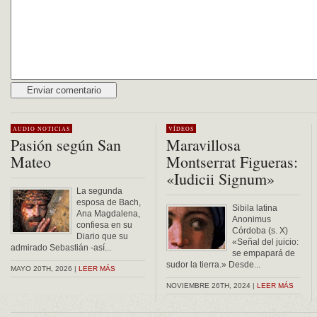
Alternative:
AUDIO
NOTICIAS
VÍDEOS
Pasión según San
Maravillosa
Mateo
Montserrat Figueras:
«Iudicii Signum»
La segunda
esposa de Bach,
Sibila latina
Ana Magdalena,
Anonimus
confiesa en su
Córdoba (s. X)
Diario que su
«Señal del juicio:
admirado Sebastián -así...
se empapará de
sudor la tierra.» Desde...
MAYO 20TH, 2026 |
LEER MÁS
NOVIEMBRE 26TH, 2024 |
LEER MÁS