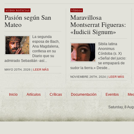
AUDIO
NOTICIAS
VÍDEOS
Pasión según San
Maravillosa
Mateo
Montserrat Figueras:
«Iudicii Signum»
La segunda
esposa de Bach,
Sibila latina
Ana Magdalena,
Anonimus
confiesa en su
Córdoba (s. X)
Diario que su
«Señal del juicio:
admirado Sebastián -así...
se empapará de
sudor la tierra.» Desde...
MAYO 20TH, 2026 |
LEER MÁS
NOVIEMBRE 26TH, 2024 |
LEER MÁS
Inicio
Artículos
Críticas
Documentación
Eventos
Med
Saturday, 8 Au