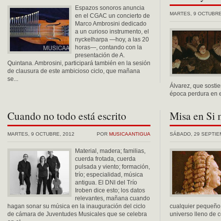
Espazos sonoros anuncia
MARTES, 9 OCTUBRE
en el CGAC un concierto de
Marco Ambrosini dedicado
a un curioso instrumento, el
nyckelharpa —hoy, a las 20
horas—, contando con la
presentación de A.
Quintana. Ambrosini, participará también en la sesión
de clausura de este ambicioso ciclo, que mañana
se...
Álvarez, que sostie
época perdura en el
Cuando no todo está escrito
Misa en Si 
MARTES, 9 OCTUBRE, 2012
POR
MUSICAANTIGUA
SÁBADO, 29 SEPTIE
Material, madera; familias,
cuerda frotada, cuerda
pulsada y viento; formación,
trío; especialidad, música
antigua. El DNI del Trío
Iroben dice esto; los datos
relevantes, mañana cuando
hagan sonar su música en la inauguración del ciclo
cualquier pequeño
de cámara de Juventudes Musicales que se celebra
universo lleno de c