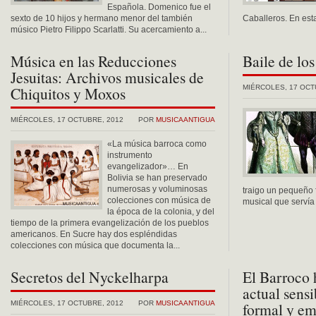
Española. Domenico fue el
sexto de 10 hijos y hermano menor del también
Caballeros. En esta
músico Pietro Filippo Scarlatti. Su acercamiento a...
Música en las Reducciones
Baile de los
Jesuitas: Archivos musicales de
Chiquitos y Moxos
MIÉRCOLES, 17 OCT
MIÉRCOLES, 17 OCTUBRE, 2012
POR
MUSICAANTIGUA
«La música barroca como
instrumento
evangelizador»… En
Bolivia se han preservado
numerosas y voluminosas
traigo un pequeño 
colecciones con música de
musical que servía 
la época de la colonia, y del
tiempo de la primera evangelización de los pueblos
americanos. En Sucre hay dos espléndidas
colecciones con música que documenta la...
Secretos del Nyckelharpa
El Barroco 
actual sensi
MIÉRCOLES, 17 OCTUBRE, 2012
POR
MUSICAANTIGUA
formal y e