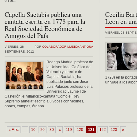
en el...
Capella Saetabis publica una
Cecilia Bar
cantata escrita en 1778 para la
Leon en una
Real Sociedad Económica de
Amigos del País
VIERNES, 28 SEPTI
VIERNES, 28
POR
COLABORADOR MÚSICA ANTIGUA
SEPTIEMBRE, 2012
Rodrigo Madrid, profesor de
la Universidad Católica de
Valencia y director de
Capella Saetabis, ha
1728) en la portad
publicado junto con Jose
un viaje a los albor
Luis Palacios profesor de la
Universidad Jaume I de
Castellón, el villancico-cantata “Como el Rey
Supremo anhela” escrito a 8 voces con violines,
oboes, trompas, órgano...
« First
...
10
20
30
«
119
120
121
122
123
»