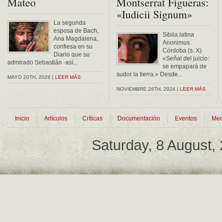
Mateo
Montserrat Figueras:
«Iudicii Signum»
La segunda
esposa de Bach,
Sibila latina
Ana Magdalena,
Anonimus
confiesa en su
Córdoba (s. X)
Diario que su
«Señal del juicio:
admirado Sebastián -así...
se empapará de
sudor la tierra.» Desde...
MAYO 20TH, 2026 |
LEER MÁS
NOVIEMBRE 26TH, 2024 |
LEER MÁS
Inicio
Artículos
Críticas
Documentación
Eventos
Med
Saturday, 8 August,