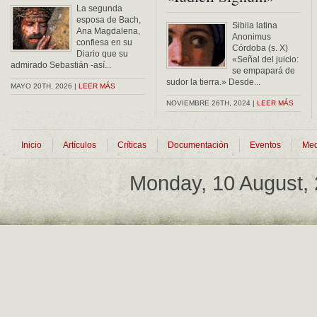
La segunda
esposa de Bach,
Sibila latina
Ana Magdalena,
Anonimus
confiesa en su
Córdoba (s. X)
Diario que su
«Señal del juicio:
admirado Sebastián -así...
se empapará de
sudor la tierra.» Desde...
MAYO 20TH, 2026 |
LEER MÁS
NOVIEMBRE 26TH, 2024 |
LEER MÁS
Inicio
Artículos
Críticas
Documentación
Eventos
Med
Monday, 10 August,