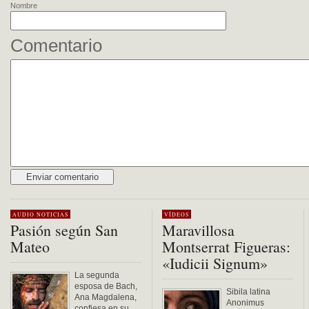
Nombre
Comentario
Alternative:
AUDIO
NOTICIAS
VÍDEOS
Pasión según San
Maravillosa
Mateo
Montserrat Figueras:
«Iudicii Signum»
La segunda
esposa de Bach,
Sibila latina
Ana Magdalena,
Anonimus
confiesa en su