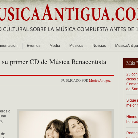
mentación
Eventos
Media
Músicos
Noticias
MusicaAntig
 su primer CD de Música Renacentista
Más 
25 conc
ciclos
PUBLICADO POR
MusicaAntigua
Contem
de San
Sigue 
mejor 
eros o
 una
Himno 
a,
honra
Rodrig
 de
un con