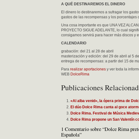
A QUÉ DESTINAREMOS EL DINERO
El dinero lo destinaremos a sufragar los gasto
gastos de las recompensas y los porcentajes 
Una cosa importante es que UNA VEZ AL
PROYECTO SIGUE ADELANTE, lo cual significa
consigamos servirá para hacer más discos y 
CALENDARIO
grabación: del 21 al 28 de abril
masterización y edición: del 29 de abril al 5 
entrega de recompensas: a partir del 15 de m
Para
realizar aportaciones
y ver toda la infor
WEB
DolceRima
Publicaciones Relacionad
«Al alba venid», la ópera prima de Dol
El dúo Dolce Rima canta al goce atorm
Dolce Rima. Festival de Música Mediev
Dolce Rima propone un San Valentín co
1 Comentario sobre “Dolce Rima pret
Española”