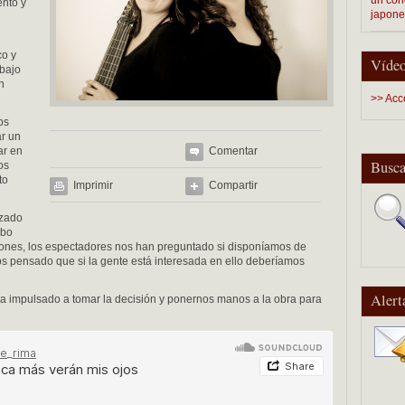
ento y
japon
co y
Vídeo
abajo
n
>> Acc
os
ar un
ar en
Comentar
Busca
os
to
Imprimir
Compartir
nzado
abo
iones, los espectadores nos han preguntado si disponíamos de
os pensado que si la gente está interesada en ello deberíamos
Alert
ha impulsado a tomar la decisión y ponernos manos a la obra para