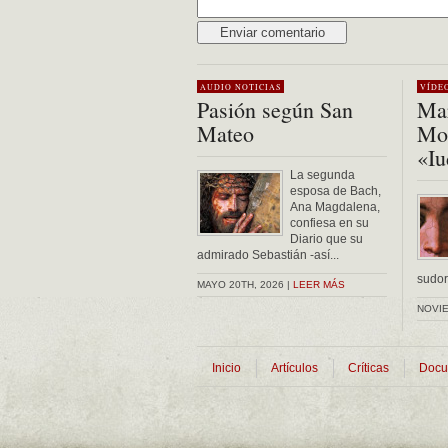
Alternative:
AUDIO
NOTICIAS
VÍDE
Pasión según San
Mar
Mateo
Mon
«Iu
La segunda
esposa de Bach,
Ana Magdalena,
confiesa en su
Diario que su
admirado Sebastián -así...
sudor 
MAYO 20TH, 2026 |
LEER MÁS
NOVIE
Inicio
Artículos
Críticas
Docu