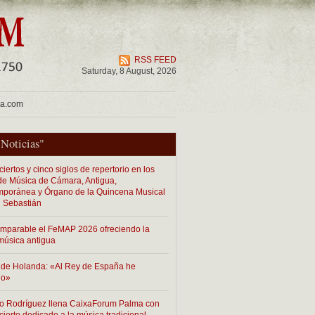
RSS FEED
Saturday, 8 August, 2026
ua.com
"
Noticias
"
iertos y cinco siglos de repertorio en los
 de Música de Cámara, Antigua,
poránea y Órgano de la Quincena Musical
 Sebastián
imparable el FeMAP 2026 ofreciendo la
música antigua
de Holanda: «Al Rey de España he
do»
o Rodríguez llena CaixaForum Palma con
cierto dedicado a la música tradicional