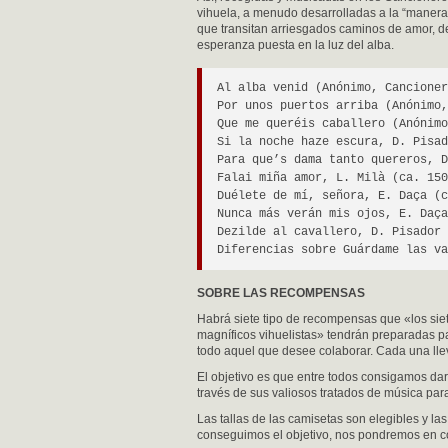
vihuela, a menudo desarrolladas a la “manera c
que transitan arriesgados caminos de amor, 
esperanza puesta en la luz del alba.
Al alba venid (Anónimo, Cancioner
Por unos puertos arriba (Anónimo,
Que me queréis caballero (Anónimo
Si la noche haze escura, D. Pisad
Para que’s dama tanto quereros, D
Falai miña amor, L. Milà (ca. 150
Duélete de mí, señora, E. Daça (c
Nunca más verán mis ojos, E. Daça
Dezilde al cavallero, D. Pisador
Diferencias sobre Guárdame las va
SOBRE LAS RECOMPENSAS
Habrá siete tipo de recompensas que «los sie
magníficos vihuelistas» tendrán preparadas p
todo aquel que desee colaborar. Cada una lle
El objetivo es que entre todos consigamos da
través de sus valiosos tratados de música para
Las tallas de las camisetas son elegibles y la
conseguimos el objetivo, nos pondremos en con