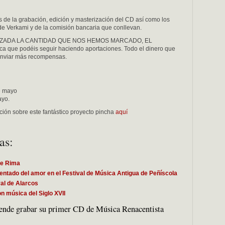
s de la grabación, edición y masterización del CD así como los
de Verkami y de la comisión bancaria que conllevan.
CANZADA LA CANTIDAD QUE NOS HEMOS MARCADO, EL
 que podéis seguir haciendo aportaciones. Todo el dinero que
enviar más recompensas.
de mayo
ayo.
mción sobre este fantástico proyecto pincha
aquí
as:
ce Rima
entado del amor en el Festival de Música Antigua de Peñíscola
al de Alarcos
n música del Siglo XVII
ende grabar su primer CD de Música Renacentista