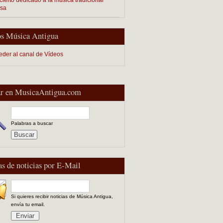
esa
s Música Antigua
eder al canal de Vídeos
r en MusicaAntigua.com
Palabras a buscar
as de noticias por E-Mail
Si quieres recibir noticias de Música Antigua,
envía tu email.