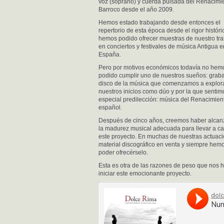
voz (soprano) y cuerda pulsada del Renacimi
Barroco desde el año 2009.
Hemos estado trabajando desde entonces el
repertorio de esta época desde el rigor históri
hemos podido ofrecer muestras de nuestro tr
en conciertos y festivales de música Antigua e
España.
Pero por motivos económicos todavía no hem
podido cumplir uno de nuestros sueños: grab
disco de la música que comenzamos a explor
nuestros inicios como dúo y por la que sentim
especial predilección: música del Renacimien
español.
Después de cinco años, creemos haber alca
la madurez musical adecuada para llevar a c
este proyecto. En muchas de nuestras actuac
material discográfico en venta y siempre hem
poder ofrecérselo.
Esta es otra de las razones de peso que nos 
iniciar este emocionante proyecto.