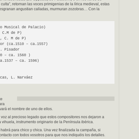
ulta”, retornan las voces primigenias de la lírica medieval, estas
desgranan angustian calladas, murmuran zozobras… Con la
o Musical de Palacio)
 C.M de P)
, C. M de P)
or (ca.1510 – ca.1557)
. Pisador
0 – ca. 1560 )
a.1537 – ca. 1596)
cas, L. Narváez
te
ara
vará el nombre de uno de ellos.
r voz al precioso legado que estos compositores nos dejaron a
 vihuela, instrumento originario de la Península ibérica.
s habrá para chico y chica. Una vez finalizada la campaña, si
tacto con todos vosotros para que nos indiquéis los detalles.