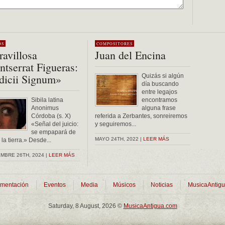
OS
COMPOSITORES
avillosa
Juan del Encina
tserrat Figueras:
dicii Signum»
Quizás si algún
día buscando
entre legajos
Sibila latina
encontramos
Anonimus
alguna frase
Córdoba (s. X)
referida a Zerbantes, sonreiremos
«Señal del juicio:
y seguiremos...
se empapará de
MAYO 24TH, 2022 |
LEER MÁS
la tierra.» Desde...
MBRE 26TH, 2024 |
LEER MÁS
mentación
Eventos
Media
Músicos
Noticias
MusicaAntig
Saturday, 8 August, 2026 ©
MusicaAntigua.com