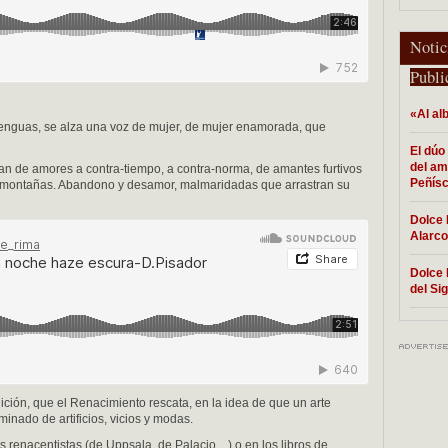
Notic
Publi
«Al al
s lenguas, se alza una voz de mujer, de mujer enamorada, que
El dúo
del am
an de amores a contra-tiempo, a contra-norma, de amantes furtivos
Peñísc
 montañas. Abandono y desamor, malmaridadas que arrastran su
Dolce 
Alarc
Dolce 
del Sig
ción, que el Renacimiento rescata, en la idea de que un arte
inado de artificios, vicios y modas.
 renacentistas (de Uppsala, de Palacio…) o en los libros de