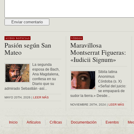
Alternative:
AUDIO
NOTICIAS
VÍDEOS
Pasión según San
Maravillosa
Mateo
Montserrat Figueras:
«Iudicii Signum»
La segunda
esposa de Bach,
Sibila latina
Ana Magdalena,
Anonimus
confiesa en su
Córdoba (s. X)
Diario que su
«Señal del juicio:
admirado Sebastián -así...
se empapará de
sudor la tierra.» Desde...
MAYO 20TH, 2026 |
LEER MÁS
NOVIEMBRE 26TH, 2024 |
LEER MÁS
Inicio
Artículos
Críticas
Documentación
Eventos
Med