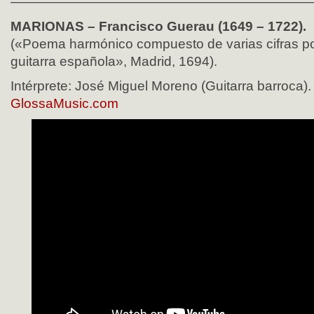
——————————————————————
MARIONAS – Francisco Guerau (1649 – 1722).
(«Poema harmónico compuesto de varias cifras por
guitarra española», Madrid, 1694).
Intérprete: José Miguel Moreno (Guitarra barroca).
GlossaMusic.com