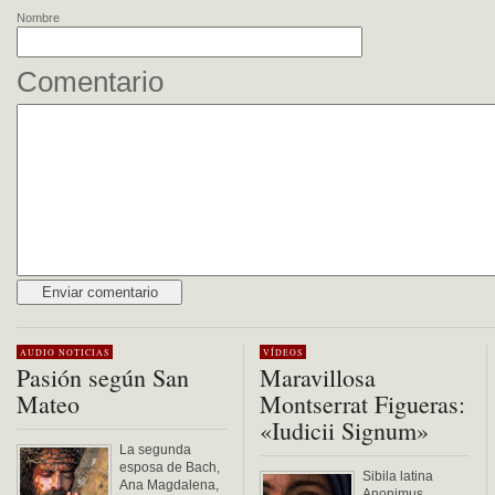
Nombre
Comentario
Alternative:
AUDIO
NOTICIAS
VÍDEOS
Pasión según San
Maravillosa
Mateo
Montserrat Figueras:
«Iudicii Signum»
La segunda
esposa de Bach,
Sibila latina
Ana Magdalena,
Anonimus