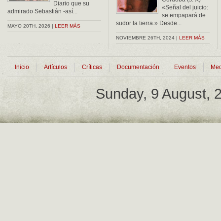
Diario que su
«Señal del juicio:
admirado Sebastián -así...
se empapará de
sudor la tierra.» Desde...
MAYO 20TH, 2026 |
LEER MÁS
NOVIEMBRE 26TH, 2024 |
LEER MÁS
Inicio
Artículos
Críticas
Documentación
Eventos
Med
Sunday, 9 August,