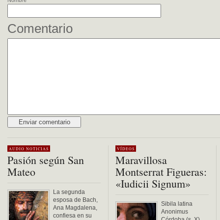
Nombre
Comentario
Alternative:
AUDIO
NOTICIAS
VÍDEOS
Pasión según San
Maravillosa
Mateo
Montserrat Figueras:
«Iudicii Signum»
La segunda
esposa de Bach,
Sibila latina
Ana Magdalena,
Anonimus
confiesa en su
Córdoba (s. X)