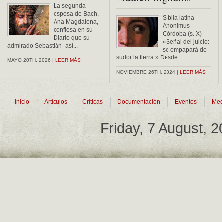
La segunda
esposa de Bach,
Sibila latina
Ana Magdalena,
Anonimus
confiesa en su
Córdoba (s. X)
Diario que su
«Señal del juicio:
admirado Sebastián -así...
se empapará de
sudor la tierra.» Desde...
MAYO 20TH, 2026 |
LEER MÁS
NOVIEMBRE 26TH, 2024 |
LEER MÁS
Inicio
Artículos
Críticas
Documentación
Eventos
Med
Friday, 7 August, 