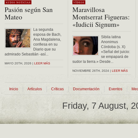
AUDIO
NOTICIAS
VÍDEOS
Pasión según San
Maravillosa
Mateo
Montserrat Figueras:
«Iudicii Signum»
La segunda
esposa de Bach,
Sibila latina
Ana Magdalena,
Anonimus
confiesa en su
Córdoba (s. X)
Diario que su
«Señal del juicio:
admirado Sebastián -así...
se empapará de
sudor la tierra.» Desde...
MAYO 20TH, 2026 |
LEER MÁS
NOVIEMBRE 26TH, 2024 |
LEER MÁS
Inicio
Artículos
Críticas
Documentación
Eventos
Med
Friday, 7 August, 