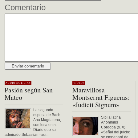
Comentario
Alternative:
AUDIO
NOTICIAS
VÍDEOS
Pasión según San
Maravillosa
Mateo
Montserrat Figueras:
«Iudicii Signum»
La segunda
esposa de Bach,
Sibila latina
Ana Magdalena,
Anonimus
confiesa en su
Córdoba (s. X)
Diario que su
«Señal del juicio:
admirado Sebastián -así...
se empapará de