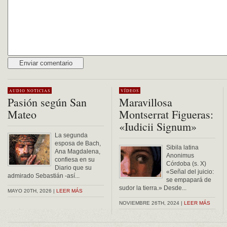
Alternative:
AUDIO
NOTICIAS
VÍDEOS
Pasión según San
Maravillosa
Mateo
Montserrat Figueras:
«Iudicii Signum»
La segunda
esposa de Bach,
Sibila latina
Ana Magdalena,
Anonimus
confiesa en su
Córdoba (s. X)
Diario que su
«Señal del juicio:
admirado Sebastián -así...
se empapará de
sudor la tierra.» Desde...
MAYO 20TH, 2026 |
LEER MÁS
NOVIEMBRE 26TH, 2024 |
LEER MÁS