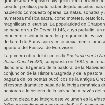
grande Jean-Baptiste Lully quien tenía el favor d
creador prolífico, pudo haber dejado escritas más 
habiendo compuesto óperas, cantatas, sonatas y 
numerosa música sacra, como motetes, oratorios,
magnificats o letanías. La popularidad de Charpe
se basa en su
Te Deum
H 146, cuyo preludio, un 
cabecera o sintonía para los programas televisivos
de la red de Eurovisión y es especialmente famoso
apertura del Festival de Eurovisión.
La primera obra del disco es la
Pastorale sur la N
Jésus-Christ H.483,
compuesta en 1684 y estrena
dicho año. El género de la pastoral de la Natividad
conjunción de la Historia Sagrada y de la pastoral
pagana de los poetas bucólicos de la antigua Grec
el resorte dramático pasa de la intriga romántica d
pastoras a la historia de la salvación a través del 
La otra pieza que integra este volumen es la
Messe
(
Misa de medianoche por Navidad
) H.9, escrita p