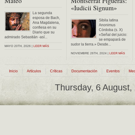
Mateo
Montserrat Figueras:
«Iudicii Signum»
La segunda
esposa de Bach,
Sibila latina
Ana Magdalena,
Anonimus
confiesa en su
Córdoba (s. X)
Diario que su
«Señal del juicio:
admirado Sebastián -así...
se empapará de
sudor la tierra.» Desde...
MAYO 20TH, 2026 |
LEER MÁS
NOVIEMBRE 26TH, 2024 |
LEER MÁS
Inicio
Artículos
Críticas
Documentación
Eventos
Med
Thursday, 6 August