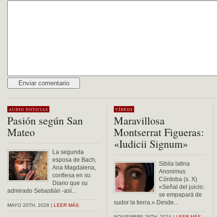
Alternative:
AUDIO
NOTICIAS
VÍDEOS
Pasión según San
Maravillosa
Mateo
Montserrat Figueras:
«Iudicii Signum»
La segunda
esposa de Bach,
Sibila latina
Ana Magdalena,
Anonimus
confiesa en su
Córdoba (s. X)
Diario que su
«Señal del juicio:
admirado Sebastián -así...
se empapará de
sudor la tierra.» Desde...
MAYO 20TH, 2026 |
LEER MÁS
NOVIEMBRE 26TH, 2024 |
LEER MÁS