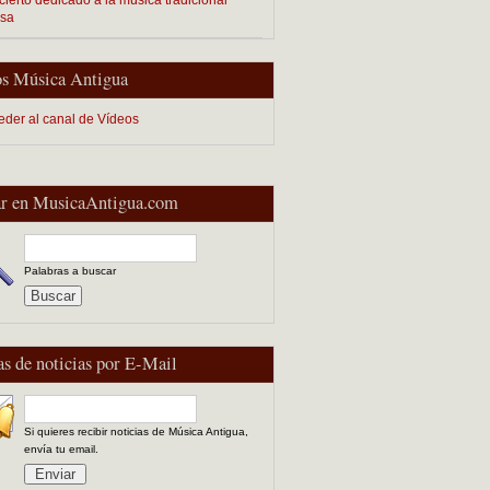
esa
s Música Antigua
eder al canal de Vídeos
r en MusicaAntigua.com
Palabras a buscar
as de noticias por E-Mail
Si quieres recibir noticias de Música Antigua,
envía tu email.