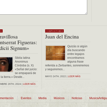
OS
COMPOSITORES
avillosa
Juan del Encina
tserrat Figueras:
dicii Signum»
Quizás si algún
día buscando
entre legajos
Sibila latina
encontramos
Anonimus
alguna frase
Córdoba (s. X)
referida a Zerbantes, sonreiremos
«Señal del juicio:
y seguiremos...
se empapará de
MAYO 24TH, 2022 |
LEER MÁS
la tierra.» Desde...
MBRE 26TH, 2024 |
LEER MÁS
mentación
Eventos
Media
Músicos
Noticias
MusicaAntig