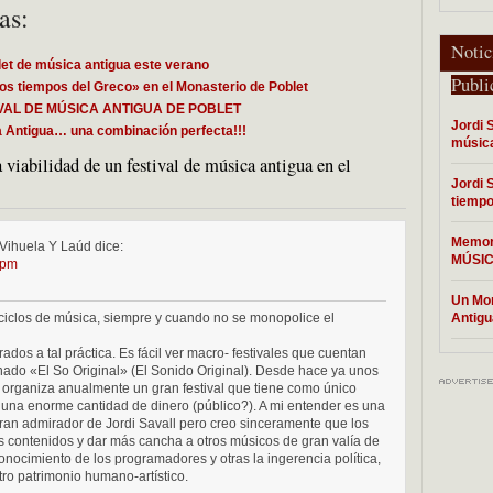
as:
Notic
blet de música antigua este verano
Publi
los tiempos del Greco» en el Monasterio de Poblet
STIVAL DE MÚSICA ANTIGUA DE POBLET
Jordi 
ca Antigua… una combinación perfecta!!!
música
 viabilidad de un festival de música antigua en el
Jordi 
tiempo
Memori
 Vihuela Y Laúd
dice:
MÚSIC
 pm
Un Mon
iclos de música, siempre y cuando no se monopolice el
Antigu
os a tal práctica. Es fácil ver macro- festivales que cuentan
ado «El So Original» (El Sonido Original). Desde hace ya unos
rganiza anualmente un gran festival que tiene como único
ve una enorme cantidad de dinero (público?). A mi entender es una
an admirador de Jordi Savall pero creo sinceramente que los
os contenidos y dar más cancha a otros músicos de gran valía de
 conocimiento de los programadores y otras la ingerencia política,
ro patrimonio humano-artístico.