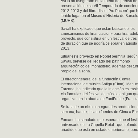
Así lo ha asegurado en la rueda de prensa de
presentación de su VII Temporada de conciert
2012-2013 y del libro-disco ‘Pro Pacem’ que 
tenido lugar en el Museu d’Història de Barcel
(MUHB).
Savall ha explicado que están buscando los
«mecanismos de financiación» para tirar adel
proyecto, que consistiría en un festival de tres
de duración que se podría celebrar en agosto
2013.
Situar este proyecto en Poblet permitía, según
Savall, servirse del legado del patrimonio
arquitectónico del monasterio, además del tu
propio de la zona.
El director general de la fundación Centre
Internacional de música Antiga (Cima), Manue
Forcano, ha indicado que la intención es trasl
«la fórmula» del festival de música antigua qu
organizan en la abadía de FontFroide (Franci
Se trata de un ciclo con «grandes produccione
semana, han explicado fuentes de Cima a Eur
Forcano ha señalado que esperan que el festi
aniversario de La Capella Reial –que refundó
añadido que está en estado embrionario, per