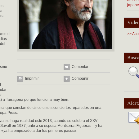
japon
os
ha
ona
Vídeo
ante el
>> Acc
 días
 del
Busca
rismo
Comentar
Imprimir
Compartir
l
adar
e
a) a Tarragona porque funciona muy bien.
Alert
s» que constan de cinco u seis conciertos repartidos en una
opa Press.
val se haga realidad este 2013, cuando se celebra el XXV
 Savall en 1987 junto a su esposa Montserrat Figueras–, y ha
o «ya ha empezado a dar los primeros pasos».