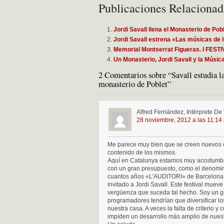
Publicaciones Relacionad
Jordi Savall llena el Monasterio de Po
Jordi Savall estrena «Las músicas de 
Memorial Montserrat Figueras. I FE
Un Monasterio, Jordi Savall y la Músi
2 Comentarios sobre “Savall estudia la
monasterio de Poblet”
Alfred Fernández, Intérprete De
28 noviembre, 2012 a las 11:14
Me parece muy bien que se creen nuevos c
contenido de los mismos.
Aquí en Catalunya estamos muy acostumbrad
con un gran presupuesto, como el denomin
cuantos años «L’AUDITORI» de Barcelona o
invitado a Jordi Savall. Este festival mue
vergüenza que suceda tal hecho. Soy un gr
programadores tendrían que diversificar l
nuestra casa. A veces la falta de criterio y
impiden un desarrollo más amplio de nuest