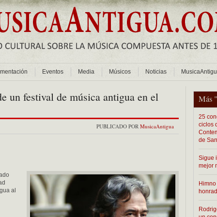
mentación
Eventos
Media
Músicos
Noticias
MusicaAntig
de un festival de música antigua en el
Más 
25 conc
ciclos
PUBLICADO POR
MusicaAntigua
Contem
de San
Sigue 
mejor 
iado
dad
Himno 
igua al
honra
Rodrig
un con