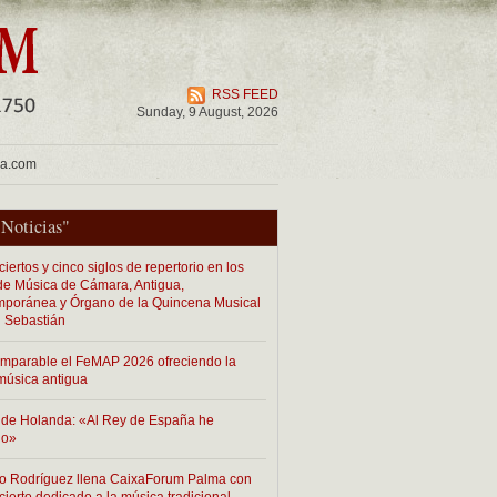
RSS FEED
Sunday, 9 August, 2026
ua.com
"
Noticias
"
iertos y cinco siglos de repertorio en los
 de Música de Cámara, Antigua,
poránea y Órgano de la Quincena Musical
 Sebastián
imparable el FeMAP 2026 ofreciendo la
música antigua
de Holanda: «Al Rey de España he
do»
o Rodríguez llena CaixaForum Palma con
cierto dedicado a la música tradicional