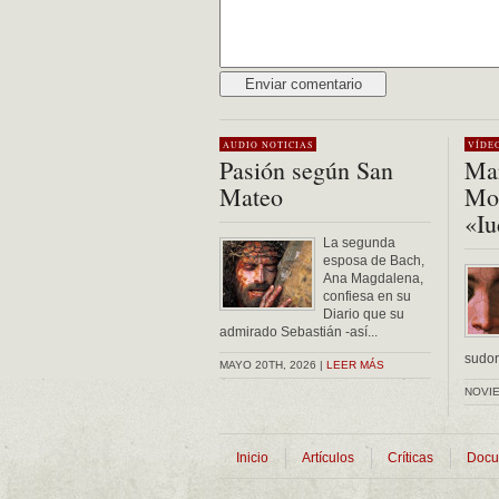
Alternative:
AUDIO
NOTICIAS
VÍDE
Pasión según San
Mar
Mateo
Mon
«Iu
La segunda
esposa de Bach,
Ana Magdalena,
confiesa en su
Diario que su
admirado Sebastián -así...
sudor 
MAYO 20TH, 2026 |
LEER MÁS
NOVIE
Inicio
Artículos
Críticas
Docu