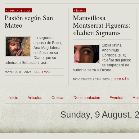
Alternative:
AUDIO
NOTICIAS
VÍDEOS
Pasión según San
Maravillosa
Mateo
Montserrat Figueras:
«Iudicii Signum»
La segunda
esposa de Bach,
Sibila latina
Ana Magdalena,
Anonimus
confiesa en su
Córdoba (s. X)
Diario que su
«Señal del juicio:
admirado Sebastián -así...
se empapará de
sudor la tierra.» Desde...
MAYO 20TH, 2026 |
LEER MÁS
NOVIEMBRE 26TH, 2024 |
LEER MÁS
Inicio
Artículos
Críticas
Documentación
Eventos
Med
Sunday, 9 August,